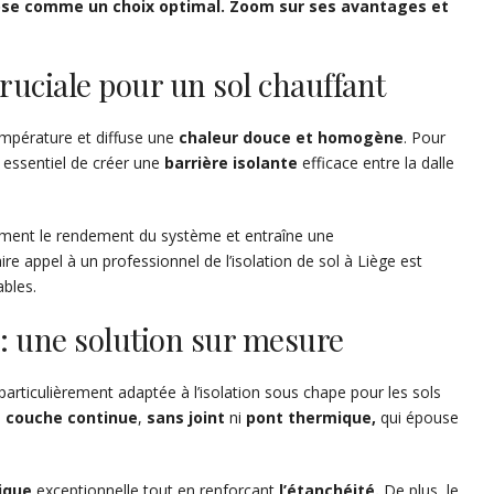
ose comme un choix optimal. Zoom sur ses avantages et
cruciale pour un sol chauffant
empérature et diffuse une
chaleur douce et homogène
. Pour
st essentiel de créer une
barrière isolante
efficace entre la dalle
lement le rendement du système et entraîne une
e appel à un professionnel de l’isolation de sol à Liège est
ables.
 : une solution sur mesure
particulièrement adaptée à l’isolation sous chape pour les sols
e
couche continue
,
sans joint
ni
pont thermique,
qui épouse
ique
exceptionnelle tout en renforçant
l’étanchéité.
De plus, le